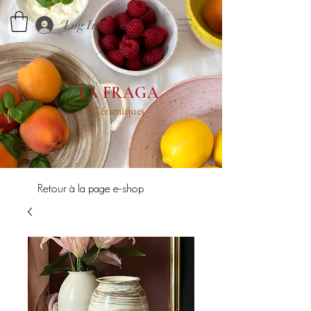
Log In
LA FRAGA
Céramiques
-
-
Retour à la page e-shop