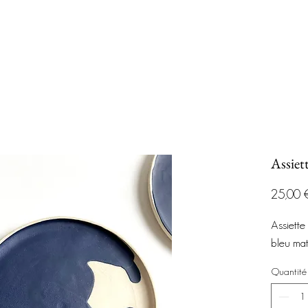
Assiet
25,00 
Assiette
bleu ma
Quantité