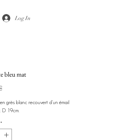
Log In
te bleu mat
Prix
€
 en grès blanc recouvert d'un émail
t. D 19cm.
*