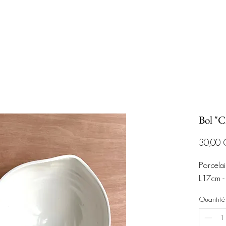
Bol "C
30,00 
Porcela
L17cm -
Quantité