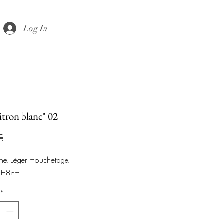
Log In
itron blanc" 02
Prix
€
ine. Léger mouchetage.
 H8cm.
*