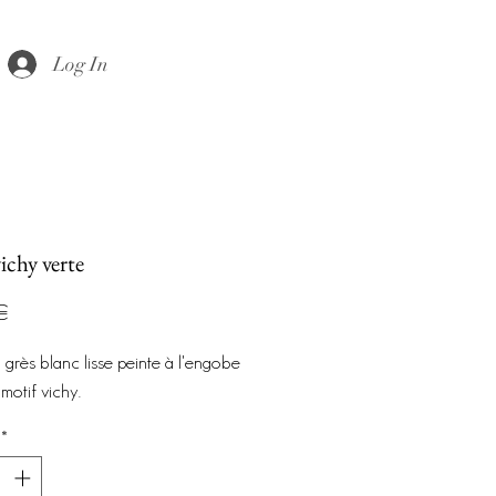
Log In
ichy verte
Prix
€
 grès blanc lisse peinte à l'engobe
motif vichy.
*