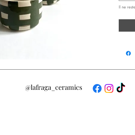
Il ne rest
@lafraga_ceramics